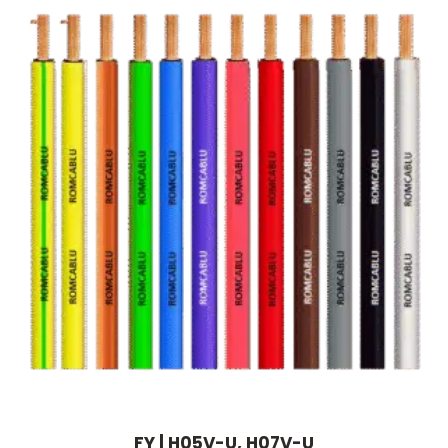
FY | H05V-U, H07V-U