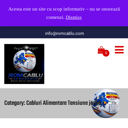
Servicii rapide, lucrări de calitate; răspundem la telefon în
Acesta este un site cu scop informativ – nu se onorează
zilele lucrătoare, între orele 09:00 și 17:00.
comenzi.
Dismiss
Whatsapp-Tel: +40728 062886
info@romcablu.com
0
Category:
Cabluri Alimentare Tensiune joasă