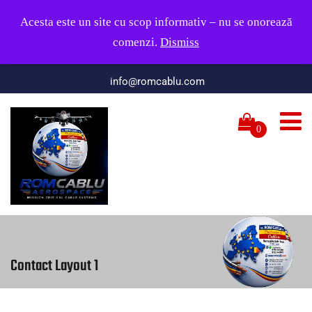
Servicii rapide, lucrări de calitate; răspundem la telefon în
Acesta este un site cu scop informativ – nu se onorează
zilele lucrătoare, între orele 09:00 și 17:00.
comenzi.
Dismiss
Whatsapp-Tel: +40728 062886
info@romcablu.com
0
Contact Layout 1