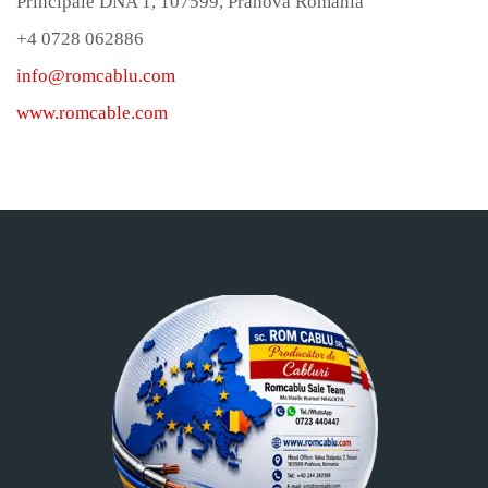
Principale DNA 1, 107599, Prahova Romania
+4 0728 062886
info@romcablu.com
www.romcable.com